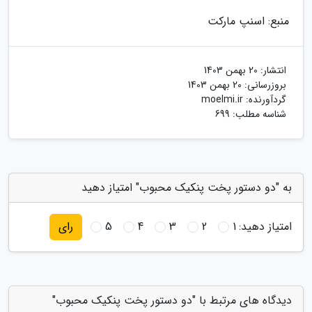
منبع: اسنپ مارکت
انتشار:
20 بهمن 1403
بروزرسانی:
20 بهمن 1403
گردآورنده:
moelmi.ir
شناسه مطلب: 699
به "دو دستور پخت پنکیک محبوب" امتیاز دهید
امتیاز دهید:
1
2
3
4
5
رای
دیدگاه های مرتبط با "دو دستور پخت پنکیک محبوب"