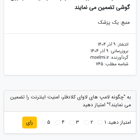
گوشی تضمین می نمایند
منبع: یک پزشک
انتشار:
9 آذر 1404
بروزرسانی:
9 آذر 1404
گردآورنده:
moelmi.ir
شناسه مطلب: 745
به "چگونه لامپ های لاوای کلادفلر، امنیت اینترنت را تضمین
می نمایند؟" امتیاز دهید
امتیاز دهید:
1
2
3
4
5
رای