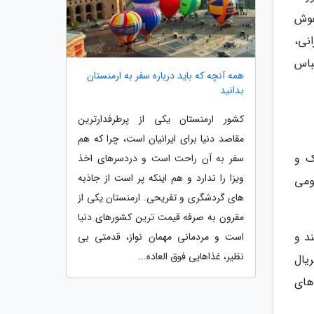
ک هوش
نی،
باس
همه آنچه که باید درباره سفر به ارمنستان
بدانید
کشور ارمنستان یکی از پرطرفدارترین
مقاصد دنیا برای ایرانیان است، چرا که هم
Functional)، آیرودینامیک و
سفر به آن راحت است و دردسرهای اخذ
ویزا را ندارد و هم اینکه پر است از جاذبه
ومی
های گردشگری و تفریحی. ارمنستان یکی از
مقرون به صرفه قیمت ترین کشورهای دنیا
د و
است و مردمانی مهمان نواز، قدمتی بی
نظیر، غذاهایی فوق العاده...
یال
م های