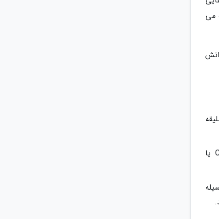
وشش هایی
 می
انش
یقه
برترین راه برای آغاز کار با هوش مصنوعی طراحی لباس چیست؟ استفاده از نسخه وب ابزارهایی مثل Canva یا
وسیله