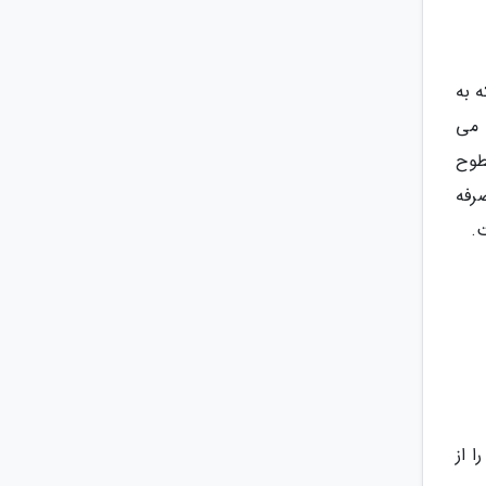
 به
 می
طوح
رفه
.
 از