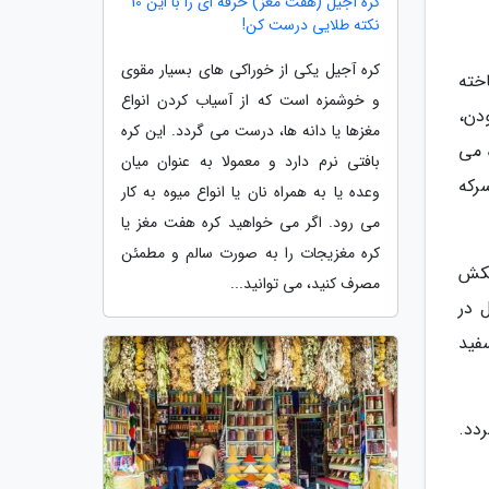
کره آجیل (هفت مغز) حرفه ای را با این 10
نکته طلایی درست کن!
کره آجیل یکی از خوراکی های بسیار مقوی
خته
و خوشمزه است که از آسیاب کردن انواع
دن،
مغزها یا دانه ها، درست می گردد. این کره
 می
بافتی نرم دارد و معمولا به عنوان میان
رکه
وعده یا به همراه نان یا انواع میوه به کار
می رود. اگر می خواهید کره هفت مغز یا
کره مغزیجات را به صورت سالم و مطمئن
تکش
مصرف کنید، می توانید...
 در
فید
دد.