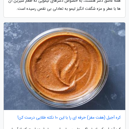
همه عاشق دسر هستند، به خصوص دسرهای لیمویی که طعم شیرین آن
ها با عطر و مزه شگفت انگیز لیمو به تعادلی بی نقص رسیده است.
کره آجیل (هفت مغز) حرفه ای را با این 10 نکته طلایی درست کن!