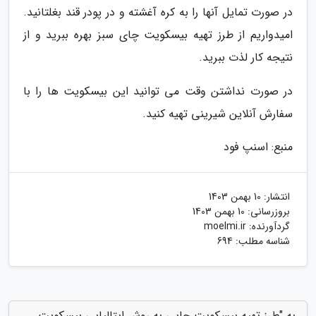
در صورت تمایل آنها را به کره آغشته و در پودر قند بغلتانید.
امیدواریم از طرز تهیه بیسکویت چای سبز بهره ببرید و از
نتیجه کار لذت ببرید.
در صورت نداشتن وقت می توانید این بیسکویت ها را با
سفارش آنلاین شیرینی تهیه کنید.
منبع: اسنپ فود
انتشار:
10 بهمن 1403
بروزرسانی:
10 بهمن 1403
گردآورنده:
moelmi.ir
شناسه مطلب: 694
به "طرز تهیه بیسکویت چایی به روش ایتالیایی بیسکویت