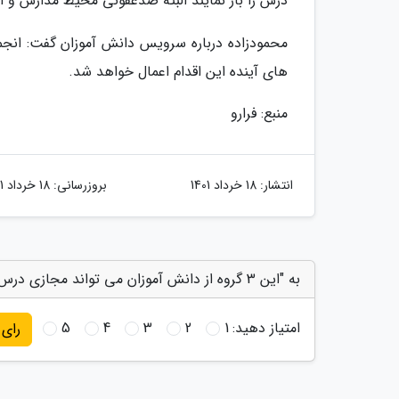
درس را باز نمایند البته ضدعفونی محیط مدارس و ا
محمودزاده درباره سرویس دانش آموزان گفت: انج
های آینده این اقدام اعمال خواهد شد.
منبع: فرارو
انتشار:
18 خرداد 1401
بروزرسانی:
18 خرداد 1401
به "این 3 گروه از دانش آموزان می تواند مجازی درس بخوانند" امتیاز دهید
امتیاز دهید:
1
2
3
4
5
رای