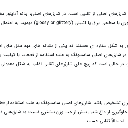
شارژرهای اصلی از تقلبی است. در شارژرهای اصلی، بدنه آداپتور م
مات (matte black) است و براق نیست. اگر آداپتوری با سطحی براق یا اکلیلی (glossy or glittery) د
تور به شکل ستاره ای هستند که یکی از نشانه های مهم مدل های ا
ت. پیچ های ستاره ای (star-shaped screws) در شارژرهای اصلی سامسونگ به علت استفاده از قطعات با کیفیت 
ین در حالی است که پیچ های شارژرهای تقلبی اغلب به شکل معمولی و
م برای تشخیص باشد. شارژرهای اصلی سامسونگ به علت استفاده از قط
 جلوگیری از داغ شدن بیش از حد، وزن بیشتری نسبت به شارژرهای تق
 احتمالاً تقلبی هستند.