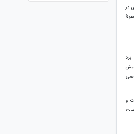
نگ آبی فیروزه ای در
لاً
سونگ، برد
بیش
اصی
ت و
 است