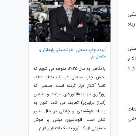
شکی
یدید، به احتمال زیاد
صلی
آینده چاپ صنعتی: هوشمندتر، پایدارتر و
متصل تر
بالا و
 با
با نگاهی به سال 2025، متوجه می شویم که
بخش چاپ صنعتی در یک نقطه عطف
کاملاً آشکار قرار گرفته است. صنعتی که
روزگاری تنها با فاکتورهای سرعت و مقیاس
(تیراژ فراوری) تعریف می شد، اکنون به
عات
وسیله هوشمندی و چابکی در حال تغییر
لبی
شکل است. اتوماسیون مبتنی بر هوش
مصنوعی از یک آرزو به یک انتظار و الزام...