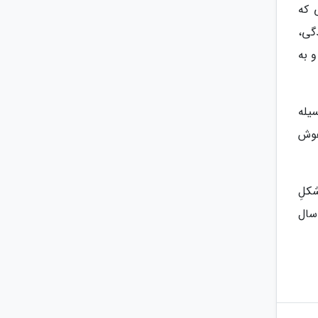
 که
گی،
 به
یله
سیله هوش
شکلِ
سال