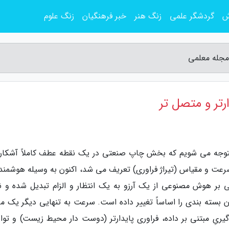
ش
گردشگر علمی
زنگ هنر
خبر فرهنگیان
زنگ علوم
 مجله معلمی
رتر و متصل تر
ارش مجله معلمی، با نگاهی به سال 2025، متوجه می شویم که بخش چاپ صنعتی در یک نقطه عطف کاملاً آشکار
 سرعت و مقیاس (تیراژ فراوری) تعریف می شد، اکنون به وسیله هوشمند
 بر هوش مصنوعی از یک آرزو به یک انتظار و الزام تبدیل شده و ن
ن بسته بندی را اساساً تغییر داده است. سرعت به تنهایی دیگر یک م
یریِ مبتنی بر داده، فراوری پایدارتر (دوست دار محیط زیست) و توانا