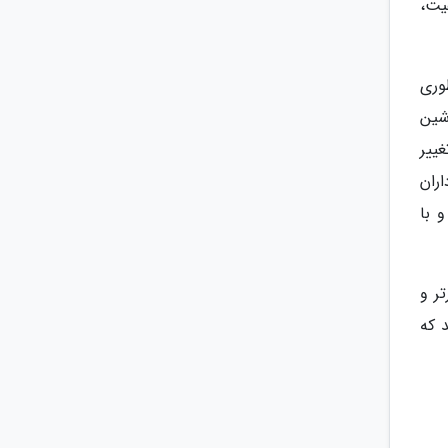
ا کیفیت،
 طوری
 با یک ماشین
ییر
ران
 با
ر و
می دهند که