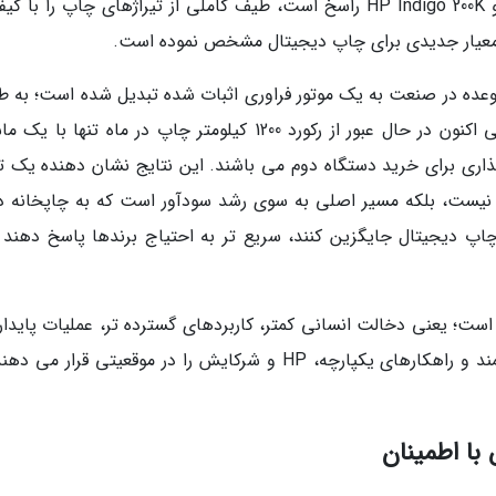
های پرچم دار HP Indigo V12 ،HP Indigo 6K+ و HP Indigo 200K راسخ است، طیف کاملی از تیراژهای چاپ را ب
 معیار جدیدی برای چاپ دیجیتال مشخص نموده است.
، ماشین چاپ HP Indigo V12 از یک وعده در صنعت به یک موتور فراوری اثبات شده تبدیل شده است؛ به
که چاپخانه داران در سراسر اروپا و آمریکای شمالی اکنون در حال عبور از رکورد 1200 کیلومتر چاپ در ماه تنها
اری برای خرید دستگاه دوم می باشند. این نتایج نشان دهنده یک تغ
نیست، بلکه مسیر اصلی به سوی رشد سودآور است که به چاپخانه دا
اپ دیجیتال جایگزین کنند، سریع تر به احتیاج برندها پاسخ دهند و
ست؛ یعنی دخالت انسانی کمتر، کاربردهای گسترده تر، عملیات پایدارت
ظرفیت مقیاس پذیر. در کنار هم، اتوماسیون هوشمند و راهکارهای یکپارچه، HP و شرکایش را در موقعیتی قرار 