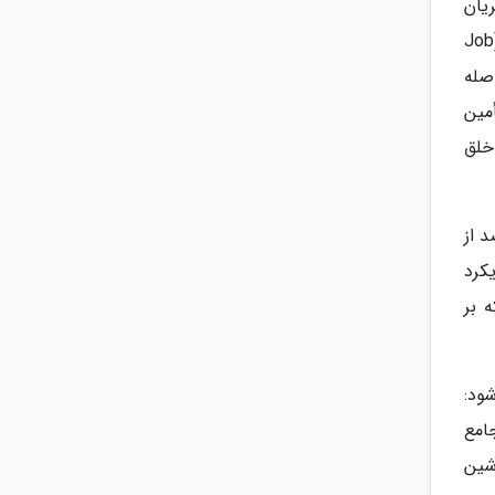
شین های چاپ، جریان
های کاری و داده ها را به یک محیط فراوری یکپارچه متصل می کنند و باعث ساده سازی فرآیند پذیرش سفارش (Job
اصله
تأمین
خلق
یتال بازتاب یافته است. با در اختیار داشتن بیش از 50 درصد از
ن رویکرد
ی بود که بر
ی شود:
امع
ماشین