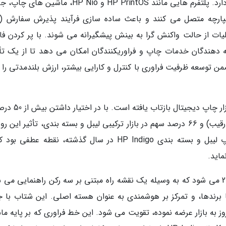
رویکرد HP ریشه در یکپارچه سازی (Integration) دارد. پلتفرم هایی مانند HP PrintOS و HP Nio، ما
یکرد عملیات از حالت واکنش گرا به بینش پیشگیرانه می شوند. با پر کردن ف
 برندها و واقعیتِ فراوری، HP به ارائه دهندگان خدمات چاپ و فراوریکنندگان امکان می دهد تا از یک 
ن توسعه ظرفیت فراوری با کنترل و کارایی بیشتر، ارزش بلندمدتی را 
این رویکرد یکپارچه، در پیشگامیِ HP Indigo در بازار چاپ دیج
سهم بازار چاپ لیبل (بیش از سه برابرِ نزدیک ترین رقیب) و 66 درصد سهم در بازار ترکیبی لیبل و بسته بندی، تأثیر ای
کاملاً آشکار است. نصب سه هزارمین ماشین چاپ لیبل و بسته بندی HP Indigo در سال گذشته، نقطه عطف
ماید.
شرکت HP Indigo با شتابی قدرتمند وارد سال 2026 می شود که به وسیله یک نقشه راه مبتنی بر سه رکن راهنمایی م
 برندها، و تمرکز بر هوشمندی به عنوان هسته اصلی. این شتاب با ج
لات لیبلی که HP Indigo تا به امروز به بازار عرضه نموده، تقویت می شود. این خط فراوری که بر پایه 