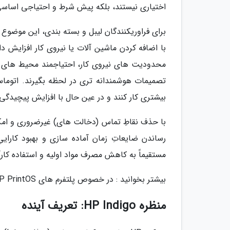
اختیاری نیستند، بلکه پیش شرط و احتیاجی اساسی 
برای فراوریکنندگان لیبل و بسته بندی، این موضو
با اضافه کردن ماشین آلات یا نیروی کار افزایش دا
محدودیت های نیروی کار، احتیاجمند محیط های ف
تصمیمات هوشمندانه تری در لحظه بگیرند. اتوما
بیشتری کار کنند و در عین حال با افزایش پیچیدگی 
با حذف نقاطِ تماس (دخالت های) غیرضروری و امکا
رساندن ضایعاتِ زمان آماده سازی و بهبود کاراییِ 
مستقیماً به کاهش مصرف مواد اولیه و استفاده کارآ
بیشتر بخوانید : در خصوص پلتفرم های HP PrintOS و HP Nio شرکت hp چه میدانید ؟
منظره HP Indigo: تعریف آینده