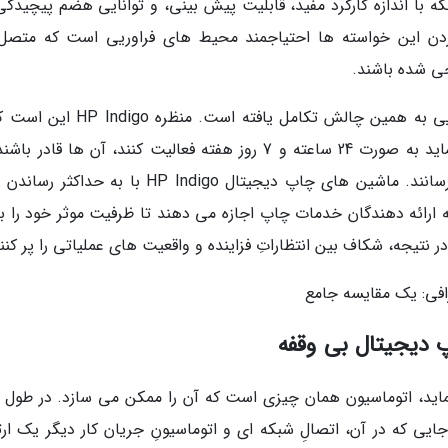
ه با اندازه کارکرد مفید، قابلیت پیش بینی، و توانایی هضم پیچیدگی
ردن این خواسته ها احتیاجمند محیط های فراوریی است که متصل 
حی شده باشند.
چاپ دیجیتال بی وقفه (Nonstop) برای پاسخگویی به همین چالش تکامل یافته است. من
ارائه راهکارهایی که به چاپخانه داران یاری می نماید به صورت 24 ساعته و 7 روز هفته فعالیت کنند، آن ها قاد
چیزی را با بالاترین کیفیت و سودآوری به چاپ برسانند. ماشین های چاپ دیجیتال HP Indigo با به ح
ه ارائه دهندگان خدمات چاپ اجازه می دهند تا ظرفیت موثر خود را ب
 در نتیجه، شکاف بین انتظاراتِ فزاینده و واقعیت های عملیاتی را پر کنن
رافی: یک مقایسه جامع
پ دیجیتال بی وقفه
ید، اتوماسیون همان چیزی است که آن را ممکن می سازد. در طول 
ی که در آن، اتصالِ شبکه ای و اتوماسیونِ جریان کار دیگر یک ارت