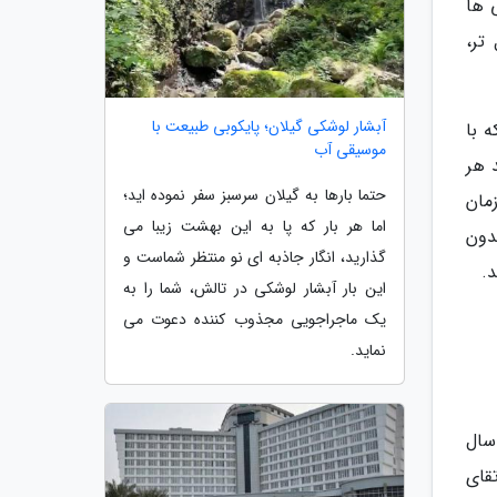
 ها
تر،
آبشار لوشکی گیلان؛ پایکوبی طبیعت با
ظره HP Indigo این است که با
موسیقی آب
ر باشند هر
حتما بارها به گیلان سرسبز سفر نموده اید؛
داکثر رساندن زمان
اما هر بار که پا به این بهشت زیبا می
دون
گذارید، انگار جاذبه ای نو منتظر شماست و
د.
این بار آبشار لوشکی در تالش، شما را به
یک ماجراجویی مجذوب کننده دعوت می
نماید.
سال
قای