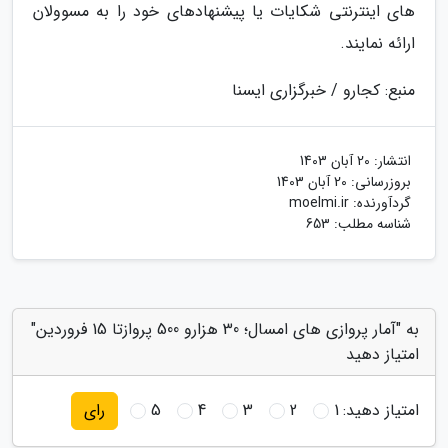
های اینترنتی شکایات یا پیشنهادهای خود را به مسوولان
ارائه نمایند.
منبع: کجارو / خبرگزاری ایسنا
انتشار:
20 آبان 1403
بروزرسانی:
20 آبان 1403
گردآورنده:
moelmi.ir
شناسه مطلب: 653
به "آمار پروازی های امسال؛ 30 هزارو 500 پروازتا 15 فروردین"
امتیاز دهید
امتیاز دهید:
1
2
3
4
5
رای