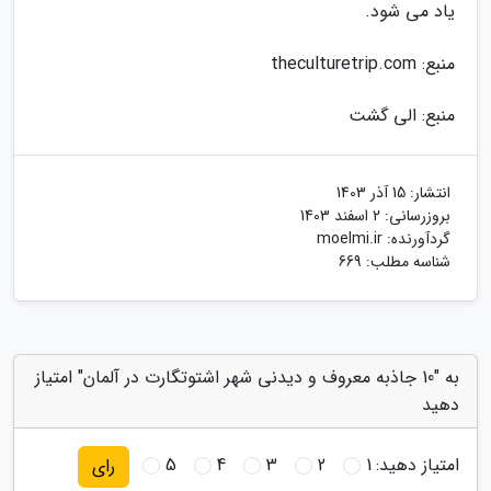
یاد می شود.
منبع: theculturetrip.com
منبع: الی گشت
انتشار:
15 آذر 1403
بروزرسانی:
2 اسفند 1403
گردآورنده:
moelmi.ir
شناسه مطلب: 669
به "10 جاذبه معروف و دیدنی شهر اشتوتگارت در آلمان" امتیاز
دهید
امتیاز دهید:
1
2
3
4
5
رای