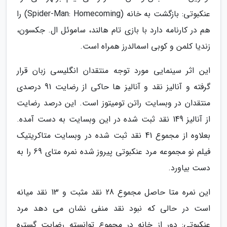
عنکبوتی: بازگشت به خانه (Spider-Man: Homecoming) را
هم در کارنامه دارد با بازی تام هالند، ساموئل ال. جکسون،
زندیا کلمن و کوبی اسمالدرز همراه است.
این اثر سینمایی مورد توجه منتقدان انگلیسی زبان قرار
گرفته و آنالیز نقد و آنالیز ها حاکی از رضایت 91 درصدی
منتقدان در وبسایت راتن تومیتوز است. این درصد رضایت
از آنالیز 149 نقد ثبت شده در این وبسایت به دست آمده.
بعلاوه از مجموع 41 نقد ثبت شده در وبسایت متاکریتیک
فیلم نو مجموعه مرد عنکبوتی پیروز شده نمره متای 69 را به
دست بیاورد.
این نمره متا حاصل مجموع 28 نقد مثبت و 13 نقد میانه
است در حالی که نبود نقد منفی نشان می دهد مرد
عنکبوتی: دور از خانه در مجموع توانسته رضایت گستره