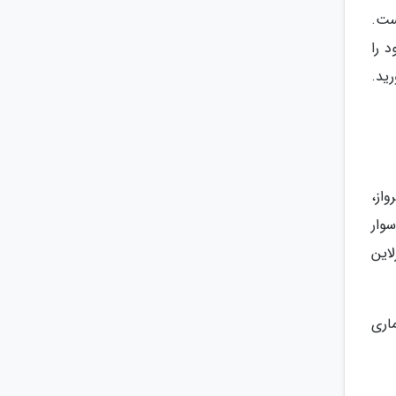
ست.
 را
ید.
از،
سوار
این
اری