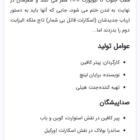
قطب جنوب تا نیویورک 1968 سفر می کنند و سفرشان در
نهایت به لندن ختم می شود، جایی که آنها باید به دستور
ارباب جدیدشان (اسکارلت قاتل بی شمار) تاج ملکه الیزابت
دوم را بدزدند اما...
عوامل تولید
کارگردان: پیتر کافین
نویسنده: برایان لینچ
تهیه کننده:جنت هیلی
صداپیشگان
پیر کافین در نقش استوارت، کوین و باب
ساندرا بولاک در نقش اسکارلت اورکیل