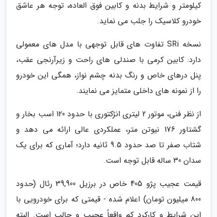
کیلومتر و شرایط بدنه و کابین فوق العاده، توجه هر عاشق
خودرو کلاسیک را جلب می نماید.
نسخه SRi تفاوت های قابل توجهی با مدل های معمولی
دارد: کابین کرمی با صندلی های راحت و زیرآرنجی عقب،
پنل درهای خاص و رنگ بدنه چشم نواز، همگی این خودرو
را از نمونه های داخلی متمایز می نمایند.
از نظر فنی، موتور 2 لیتری انژکتوری با حدود 120 اسب بخار و
گشتاور 176 نیوتن متر، عملکردی عالی ارائه می دهد و
شتاب صفر تا صد حدود 9.5 ثانیه دارد؛ آماری که برای یک
سدان 30 ساله قابل توجه است.
قیمت عجیب پژو 405 خاص در برزیل 39,900 رئال (حدود
800 میلیون تومان) اعلام شده - قیمتی که برای خودرویی با
این شرایط و کارکرد کم واقعاً عجیب و جالب است. البته