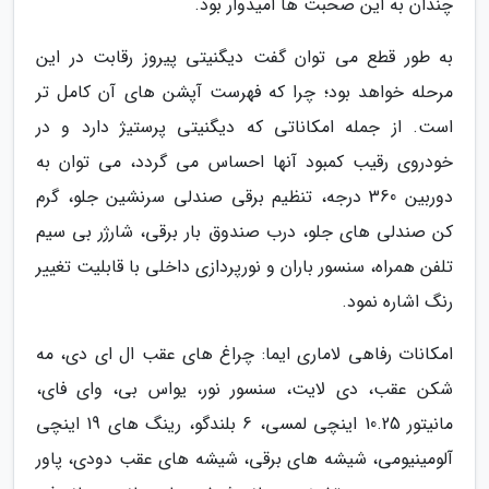
چندان به این صحبت ها امیدوار بود.
به طور قطع می توان گفت دیگنیتی پیروز رقابت در این
مرحله خواهد بود؛ چرا که فهرست آپشن های آن کامل تر
است. از جمله امکاناتی که دیگنیتی پرستیژ دارد و در
خودروی رقیب کمبود آنها احساس می گردد، می توان به
دوربین 360 درجه، تنظیم برقی صندلی سرنشین جلو، گرم
کن صندلی های جلو، درب صندوق بار برقی، شارژر بی سیم
تلفن همراه، سنسور باران و نورپردازی داخلی با قابلیت تغییر
رنگ اشاره نمود.
امکانات رفاهی لاماری ایما: چراغ های عقب ال ای دی، مه
شکن عقب، دی لایت، سنسور نور، یواس بی، وای فای،
مانیتور 10.25 اینچی لمسی، 6 بلندگو، رینگ های 19 اینچی
آلومینیومی، شیشه های برقی، شیشه های عقب دودی، پاور