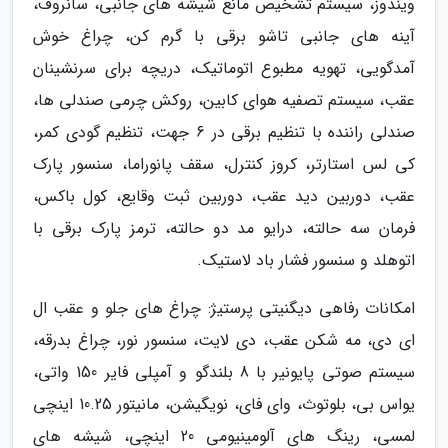
ویندوز، سیستم تشخیص مانع شیشه های جانبی، سانروف،
آینه های جانبی تاشو برقی با گرم کن، چراغ خوش
آمدگویی، تهویه مطبوع اتوماتیک، دریچه برای سرنشینان
عقب، سیستم تصفیه هوای کابین، روکش چرمی صندلی ها،
صندلی راننده با تنظیم برقی در 6 جهت، تنظیم گودی کمر،
کی لس استارتر، کروز کنترل، سقف پانوراما، سنسور پارک
عقب، دوربین دید عقب، دوربین ثبت وقایع، کول باکس،
فرمان سه حالته، درایو مد دو حالته، ترمز پارک برقی با
اتوهلد و سنسور فشار باد لاستیک.
امکانات رفاهی دیگنیتی پرستیژ: چراغ های جلو و عقب ال
ای دی، مه شکن عقب، دی لایت، سنسور نور، چراغ بدرقه،
سیستم صوتی پایونیر با 8 بلندگو و آمپلی فایر 150 واتی،
یواس بی، بلوتوث، وای فای، نویگیشن، مانیتور 10.25 اینچی
لمسی، رینگ های آلومینیومی 20 اینچی، شیشه های