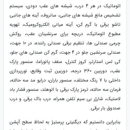
اتوماتیک در هر 4 درب، شیشه های عقب دودی، سیستم
تشخیص مانع شیشه های جانبی، سانروف، آینه های جانبی
تاشو برقی با گرم کن، آینه میانی الکتروکرومیک، تهویه
مطبوع اتوماتیک، دریچه برای سرنشینان عقب، روکش
چرمی صندلی ها، تنظیم برقی صندلی راننده، در 10 جهت،
صندلی سرنشین جلو در 4 جهت، گرم کن صندلی های جلو،
کی لس استارتر، کروز کنترل، سقف پانوراما، سنسور پارک
عقب، دوربین 360 درجه، دوربین ثبت وقایع، نورپردازی
داخلی با 7 رنگ مختلف، سنسور باران، درایو مد سه حالته،
فرمان سه حالته، ترمز پارک برقی با اتوهلد، سنسور فشار باد
لاستیک، شارژر بی سیم تلفن همراه، درب باک برقی و درب
صندوق بار برقی.
بنابراین دانستیم که دیگنیتی پرستیژ به لحاظ سطح آپشن