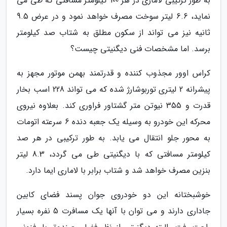
به طور ترکیبی لاماری در هر 100 کیلومتر مسافتی که طی می
نماید، 6.6 لیتر سوخت مصرف خواهد نمود و در عرض 9.5
ثانیه نیز می تواند از سکون مطلق به شتاب صد کیلومتر
برسد. اما مشخصات فنی دیگنیتی چیست؟
کراس اوور مجذوب کننده و قدرتمند بهمن موتور مجهز به
پیشرانه 2 لیتری توربوشارژ شده که می تواند 228 اسب بخار
قدرت و 355 نیوتن متر گشتاور فراوری کند. بعلاوه نیروی
محرکه این خودرو به وسیله یک جعبه دنده 6 سرعته اتومات
به محور جلو انتقال می یابد. به طور ترکیبی در هر صد
کیلومتر مسافتی که با دیگنیتی طی می گردد، 8.3 لیتر
بنزین مصرف خواهد شد و شتاب برابر با لاماری ایما دارد.
خوشبختانه این دو خودروی جوان پسند فضای کابین
جاداری دارند و می توان با آنها یک مسافرت 5 نفره بسیار