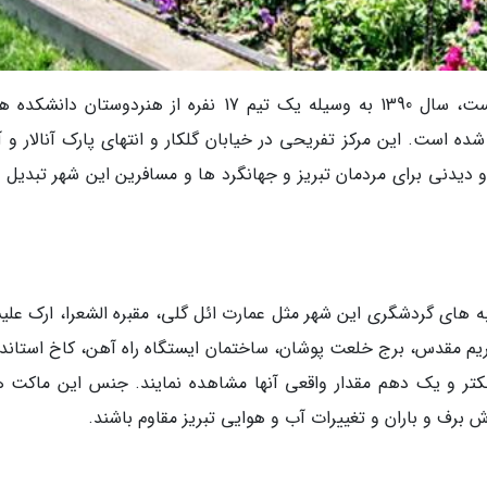
پارک مینیاتور تبریز که به مینیاتبریز نیز معروف است، سال 1390 به وسیله یک تیم 17 نفره از هنردوستان 
 است. این مرکز تفریحی در خیابان گلکار و انتهای پارک آنالار و آتا
دیدنی برای مردمان تبریز و جهانگرد ها و مسافرین این شهر تبدیل 
اذبه های گردشگری این شهر مثل عمارت ائل گلی، مقبره الشعرا، ارک علی
یم مقدس، برج خلعت پوشان، ساختمان ایستگاه راه آهن، کاخ استاندا
کتر و یک دهم مقدار واقعی آنها مشاهده نمایند. جنس این ماکت ها
ش برف و باران و تغییرات آب و هوایی تبریز مقاوم باشند.