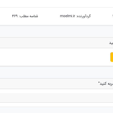
گردآورنده:
moelmi.ir
شناسه مطلب: 469
ید
به کنید"