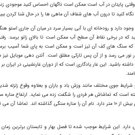
 وقتی پایتان در آب است ممکن است ناگهان احساس کنید موجودی زنده
نگاه کنید تا درون آب های شفاف آن ماهی ها را در حال شنا کردن ببین
ر انتهای تنگه شیرز غاری به طول 150 متر وجود دارد و رودخانه ای با آبی بسیار سرد در میان آن جاری استو 
ید که در برخی نقاط آن سطح آب ممکن است تا بالای زانو برسد. رفتن
چرا که سنگ های کف آن تیز است و ممکن است به پای شما آسیب برسا
ار نور می رسد و از آن پس تارکی مطلق است. آنتن دهی موبایل نیز د
 داشته باشید. این غار یادگاری است که از دوران غارنشینی در ایران بر
مند.
شرایط جوی مختلف مانند وزش باد و باران و بعلاوه وقوع زلزله شدید
ه است که تماشاش هر فردی را شگفت زده می نماید. ارتفاع مناره س
از کف صخره تا بالای آن 80 متر است و قطری بیش از 10 متر دارد. نام آن را مناره سنگی گذاشته اند. تماشا آن م
ی دارد. این شرایط موجب شده تا فصل بهار و تابستان برترین زمان ب