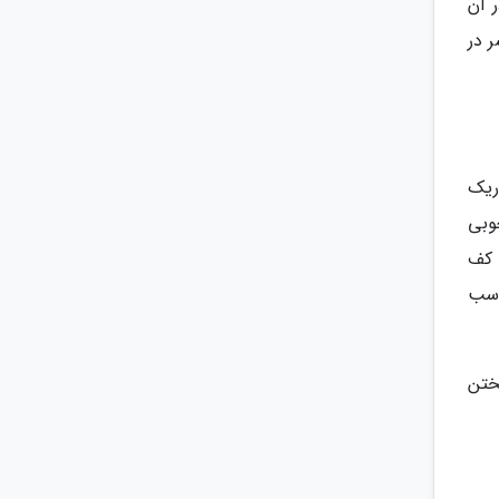
 آن
 در
ریک
وبی
 کف
اسب
ختن