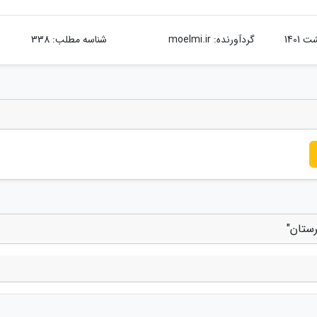
گردآورنده:
moelmi.ir
شناسه مطلب: 338
رستان"