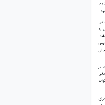
 با
ید.
هنگامی
 به
ند.
رون
 جای
 در
نگی
ی تواند
رای