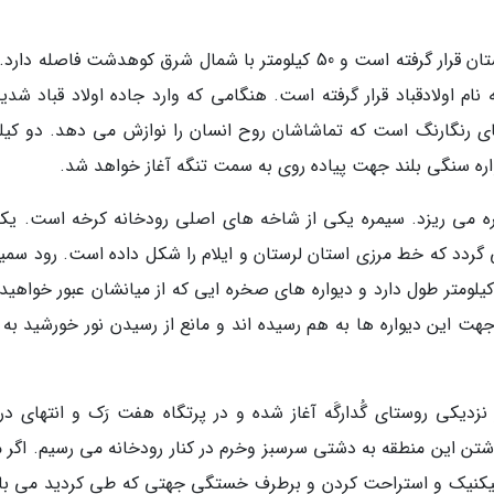
تنگه شیرز در بین استان های کرمانشاه، ایلام و لرستان قرار گرفته است و 50 کیلومتر با شمال شرق کوهدشت فاصله
م اولادقباد قرار گرفته است. هنگامی که وارد جاده اولاد قباد شدید
 رنگارنگ است که تماشاشان روح انسان را نوازش می دهد. دو کیلو
اره سنگی بلند جهت پیاده روی به سمت تنگه آغاز خواهد شد.
ره می ریزد. سیمره یکی از شاخه های اصلی رودخانه کرخه است. یکی
دد که خط مرزی استان لرستان و ایلام را شکل داده است. رود سمیره
ه های زاگرس سرچشمه می گیرد. تنگه حدود 5 کیلومتر طول دارد و دیواره های صخره ایی که از میانشان عبور خواه
ی جای این جهت این دیواره ها به هم رسیده اند و مانع از رسیدن نور خورشید به
نزدیکی روستای گُدارگَه آغاز شده و در پرتگاه هفت رَک و انتهای دره
ن این منطقه به دشتی سرسبز وخرم در کنار رودخانه می رسیم. اگر م
پیکنیک و استراحت کردن و برطرف خستگی جهتی که طی کردید می با