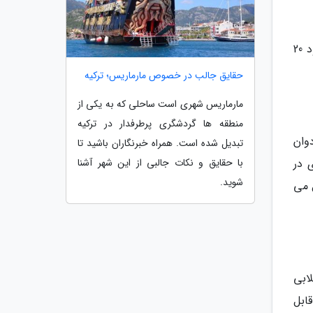
پس از آن غار، تونل یا به گفته مردم محلی پل خدا قرار گرفته است. غاری به طول 150 متر که از نور خورشید فقط تا حدود 20
حقایق جالب در خصوص مارماریس؛ ترکیه
مارماریس شهری است ساحلی که به یکی از
منطقه ها گردشگری پرطرفدار در ترکیه
وان
تبدیل شده است. همراه خبرنگاران باشید تا
با حقایق و نکات جالبی از این شهر آشنا
 در
شوید.
 می
ابی
ابل