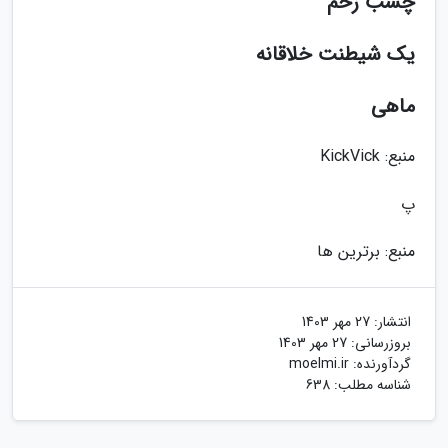
چسب زخم
یک شیطنت خلاقانه
ماهی
منبع: KickVick
پ
منبع: برترین ها
انتشار:
27 مهر 1403
بروزرسانی:
27 مهر 1403
گردآورنده:
moelmi.ir
شناسه مطلب: 638