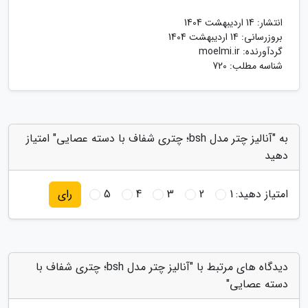
انتشار:
14 اردیبهشت 1404
بروزرسانی:
14 اردیبهشت 1404
گردآورنده:
moelmi.ir
شناسه مطلب: 720
به "آنالیز چتر مدل bsh؛ چتری شفاف با دسته عصایی" امتیاز
دهید
امتیاز دهید:
1
2
3
4
5
رای
دیدگاه های مرتبط با "آنالیز چتر مدل bsh؛ چتری شفاف با
دسته عصایی"