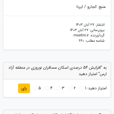
منبع: کجارو / ایرنا
انتشار:
27 آبان 1403
بروزرسانی:
27 آبان 1403
گردآورنده:
moelmi.ir
شناسه مطلب: 660
به "افزایش 54 درصدی اسکان مسافران نوروزی در منطقه آزاد
ارس" امتیاز دهید
امتیاز دهید:
1
2
3
4
5
رای